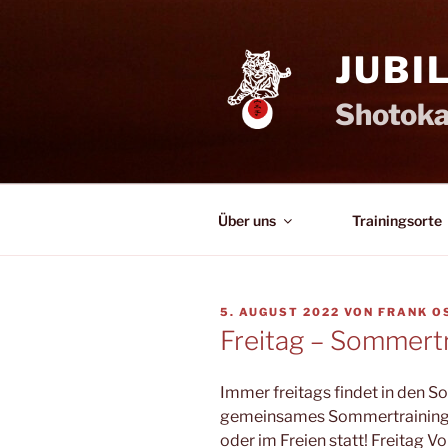
Zum
Inhalt
JUBI
springen
Shotoka
Über uns
Trainingsorte
VERÖFFENTLICHT
5. AUGUST 2022
VON
FRANK O
AM
Freitag – Sommertr
Immer freitags findet in den 
gemeinsames Sommertraining f
oder im Freien statt! Freitag V