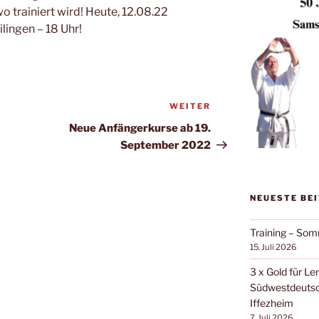
 trainiert wird! Heute, 12.08.22
ilingen – 18 Uhr!
WEITER
Nächster
Beitrag
Neue Anfängerkurse ab 19.
September 2022
NEUESTE BE
Training – Som
15. Juli 2026
3 x Gold für Le
Südwestdeutsch
Iffezheim
7. Juli 2026