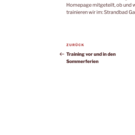
Homepage mitgeteilt, ob und wo
trainieren wir im: Strandbad Ga
Beitragsnavigation
Vorheriger
ZURÜCK
Beitrag
Training vor und in den
Sommerferien