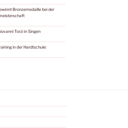
gewinnt Bronzemedaille bei der
meisterschaft
ovanni Torzi in Singen
aining in der Hardtschule: