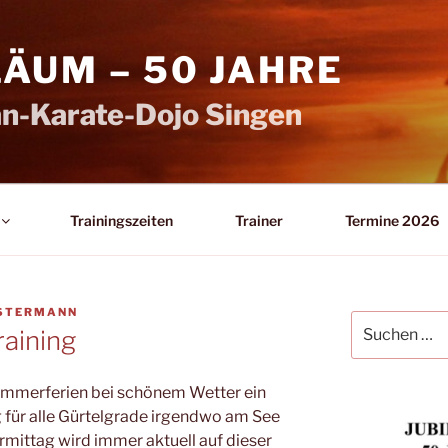
LÄUM – 50 JAHRE
n-Karate-Dojo Singen
Trainingszeiten
Trainer
Termine 2026
STERMANN
Suchen
aining
nach:
Sommerferien bei schönem Wetter ein
ür alle Gürtelgrade irgendwo am See
ormittag wird immer aktuell auf dieser