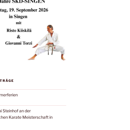
ITRÄGE
merferien
ni Steinhof an der
en Karate Meisterschaft in