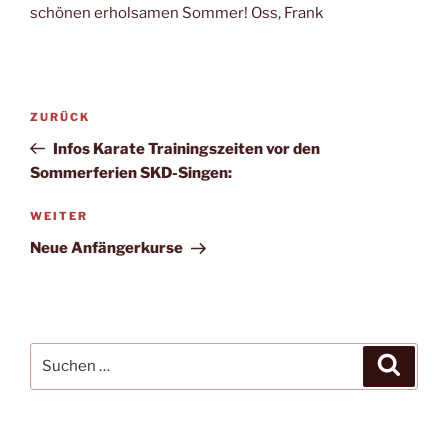
schönen erholsamen Sommer! Oss, Frank
Beitragsnavigation
Vorheriger
ZURÜCK
Beitrag
Infos Karate Trainingszeiten vor den
Sommerferien SKD-Singen:
Nächster
WEITER
Beitrag
Neue Anfängerkurse
Suchen
Suche
nach: