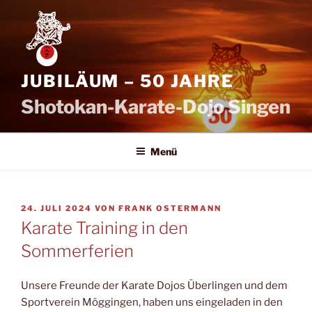
Zum
Inhalt
springen
JUBILÄUM – 50 JAHRE
Shotokan-Karate-Dojo Singen
Menü
VERÖFFENTLICHT
24. JULI 2024
VON
FRANK OSTERMANN
AM
Karate Training in den
Sommerferien
Unsere Freunde der Karate Dojos Überlingen und dem
Sportverein Möggingen, haben uns eingeladen in den