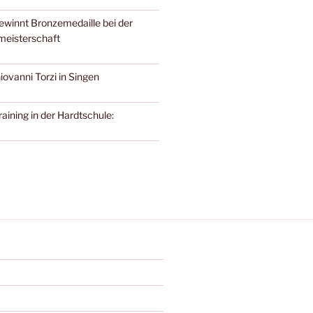
gewinnt Bronzemedaille bei der
meisterschaft
ovanni Torzi in Singen
aining in der Hardtschule: