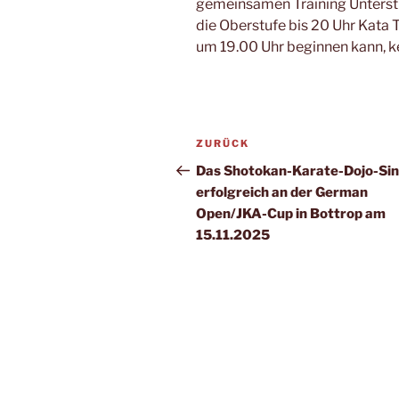
gemeinsamen Training Unterstu
die Oberstufe bis 20 Uhr Kata T
um 19.00 Uhr beginnen kann, k
Beitragsnavigation
Vorheriger
ZURÜCK
Beitrag
Das Shotokan-Karate-Dojo-Si
erfolgreich an der German
Open/JKA-Cup in Bottrop am
15.11.2025