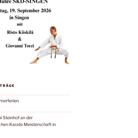
ITRÄGE
merferien
ni Steinhof an der
en Karate Meisterschaft in