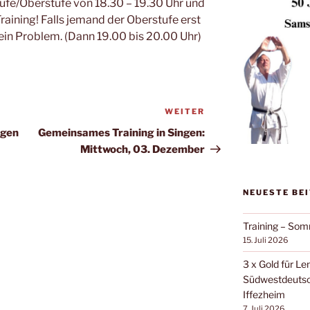
fe/Oberstufe von 18.30 – 19.30 Uhr und
raining! Falls jemand der Oberstufe erst
ein Problem. (Dann 19.00 bis 20.00 Uhr)
WEITER
Nächster
Beitrag
ngen
Gemeinsames Training in Singen:
Mittwoch, 03. Dezember
NEUESTE BE
Training – Som
15. Juli 2026
3 x Gold für Le
Südwestdeutsch
Iffezheim
7. Juli 2026