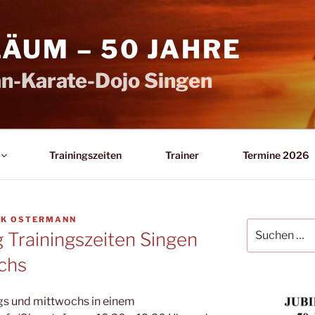
LÄUM – 50 JAHRE
n-Karate-Dojo Singen
Trainingszeiten
Trainer
Termine 2026
NK OSTERMANN
Suchen
 Trainingszeiten Singen
nach:
chs
ags und mittwochs in einem